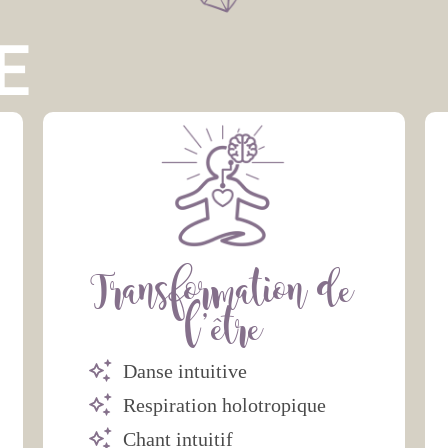
E
Transformation de
l'être
Danse intuitive
Respiration holotropique
Chant intuitif