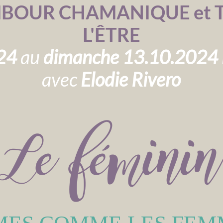
MBOUR CHAMANIQUE et
L'ÊTRE
024
au
dimanche 13.10.2024
avec
Elodie Rivero
Le féminin