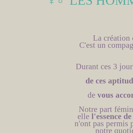
♀♂
LES HOMM
La création 
C'est un compa
Durant ces 3 jour
de ces aptitu
de
vous acco
Notre part fémi
elle
l'essence d
n'ont pas permis
notre quoti