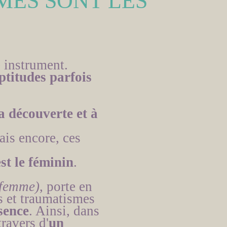
ES SONT LES
 instrument.
ptitudes parfois
a découverte et à
ais encore, ces
t le féminin
.
 femme)
, porte en
s et traumatismes
sence
. Ainsi, dans
ravers d'
un