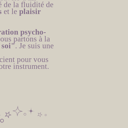
 de la fluidité de
s
et le
plaisir
ration psycho-
nous partons à la
 soi"
. Je suis une
scient pour vous
otre instrument.