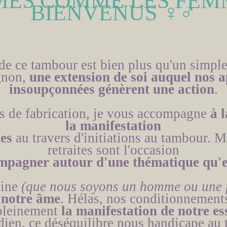
ES COMME LES FEMM
BIENVENUS
♀♂
de ce tambour est bien plus qu'un simple
gnon,
une extension de soi auquel nos a
insoupçonnées génèrent une action
.
s de fabrication, je vous accompagne
à l
la manifestation
des
au travers d'initiations au tambour. M
retraites sont l'occasion
mpagner autour d'une thématique qu'es
nine
(que nous soyons un homme ou une
e notre âme
. Hélas, nos conditionnement
 pleinement
la manifestation de notre es
dien, ce déséquilibre nous handicape au t